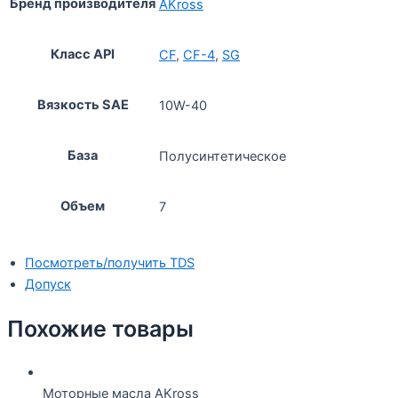
Бренд производителя
AKross
Класс API
CF
,
CF-4
,
SG
Вязкость SAE
10W-40
База
Полусинтетическое
Объем
7
Посмотреть/получить TDS
Допуск
Похожие товары
Моторные масла AKross