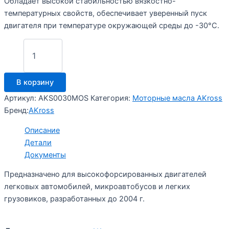
Обладает высокой стабильностью вязкостно-
температурных свойств, обеспечивает уверенный пуск
двигателя при температуре окружающей среды до -30°C.
Количество
товара
Моторное
масло
В корзину
AKross
10W-
Артикул:
AKS0030MOS
Категория:
Моторные масла AKross
40
Бренд:
AKross
Premium
Diesel
Описание
СF-
Детали
4/CF/SG
Документы
7
л
Предназначено для высокофорсированных двигателей
(дизель)
легковых автомобилей, микроавтобусов и легких
грузовиков, разработанных до 2004 г.