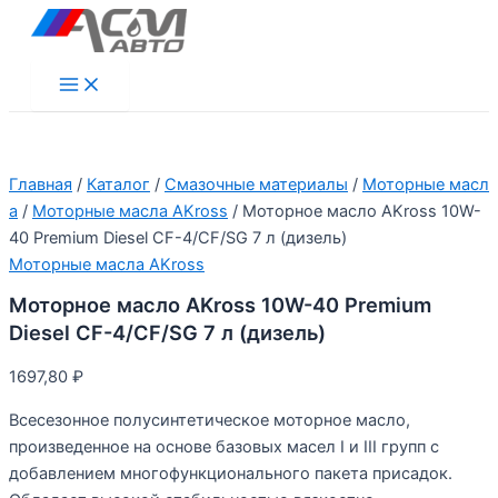
Перейти
к
содержимому
Main
Menu
Главная
/
Каталог
/
Смазочные материалы
/
Моторные масл
а
/
Моторные масла AKross
/ Моторное масло AKross 10W-
40 Premium Diesel СF-4/CF/SG 7 л (дизель)
Моторные масла AKross
Моторное масло AKross 10W-40 Premium
Diesel СF-4/CF/SG 7 л (дизель)
1697,80
₽
Всесезонное полусинтетическое моторное масло,
произведенное на основе базовых масел I и III групп с
добавлением многофункционального пакета присадок.