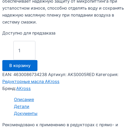
обеспечивает надежную защиту от микропиттинга при
усталостном износе, способно отделять воду и сохранять
надежную масляную пленку при попадании воздуха в
систему смазки.
Доступно для предзаказа
Количество
товара
Минеральное
редукторное
В корзину
масло
AKross
EAN:
4630086734238
Артикул:
AKS0005RED
Категория:
Gear
Редукторные масла AKross
CLP
Бренд:
AKross
320
канистра
Описание
20
Детали
л
Документы
Рекомендовано к применению в редукторах с прямо- и