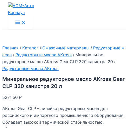
Перейти
к
содержимому
Main
Menu
Главная
/
Каталог
/
Смазочные материалы
/
Редукторные м
асла
/
Редукторные масла AKross
/ Минеральное
редукторное масло AKross Gear CLP 320 канистра 20 л
Редукторные масла AKross
Минеральное редукторное масло AKross Gear
CLP 320 канистра 20 л
5271,50
₽
AKross Gear CLP – линейка редукторных масел для
российского и импортного промышленного оборудования.
Обладает высокой термической стабильностью,