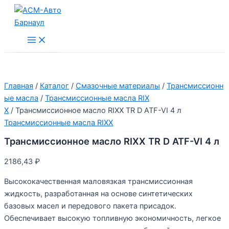
Перейти
к
содержимому
Main
Menu
Главная
/
Каталог
/
Смазочные материалы
/
Трансмиссионн
ые масла
/
Трансмиссионные масла RIX
X
/ Трансмиссионное масло RIXX TR D ATF-VI 4 л
Трансмиссионные масла RIXX
Трансмиссионное масло RIXX TR D ATF-VI 4 л
2186,43
₽
Высококачественная маловязкая трансмиссионная
жидкость, разработанная на основе синтетических
базовых масел и передового пакета присадок.
Обеспечивает высокую топливную экономичность, легкое