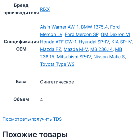
Бренд
RIXX
производителя
Aisin Warner AW-1
,
BMW 1375.4
,
Ford
Mercon LV
,
Ford Mercon SP
,
GM Dexron VI
,
Спецификация
Honda ATF DW-1
,
Hyundai SP-IV
,
KIA SP-IV
,
OEM
Mazda FZ
,
Mazda M-V
,
MB 236.14
,
MB
236.15
,
Mitsubishi SP-IV
,
Nissan Matic S
,
Toyota Type WS
База
Синтетическое
Объем
4
Посмотреть/получить TDS
Похожие товары