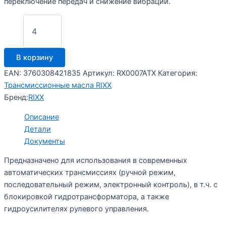
переключение передач и снижение вибраций.
Количество
товара
Трансмиссионное
масло
В корзину
RIXX
TR
EAN:
3760308421835
Артикул:
RX0007ATX
Категория:
D
Трансмиссионные масла RIXX
ATF-
Бренд:
RIXX
VI
4
Описание
л
Детали
Документы
Предназначено для использования в современных
автоматических трансмиссиях (ручной режим,
последовательный режим, электронный контроль), в т.ч. с
блокировкой гидротрансформатора, а также
гидроусилителях рулевого управления.